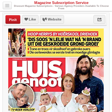
Magazine Subscription Service
Discount Magazine Subscriptions - Various Agency Providers Available To Choose
From
Like
Website
PinIt