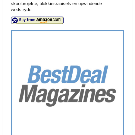
skoolprojekte, blokkiesraaisels en opwindende
wedstryde.